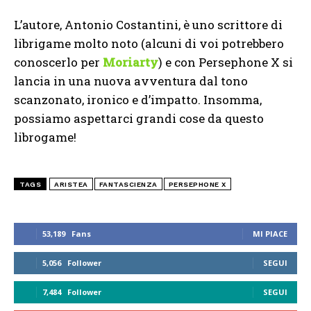
L’autore, Antonio Costantini, è uno scrittore di
librigame molto noto (alcuni di voi potrebbero
conoscerlo per
Moriarty
) e con Persephone X si
lancia in una nuova avventura dal tono
scanzonato, ironico e d’impatto. Insomma,
possiamo aspettarci grandi cose da questo
librogame!
TAGS
ARISTEA
FANTASCIENZA
PERSEPHONE X
53,189
Fans
MI PIACE
5,056
Follower
SEGUI
7,484
Follower
SEGUI