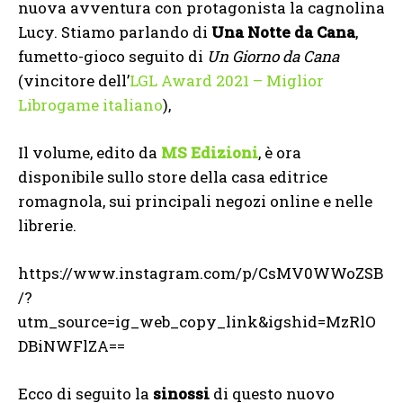
nuova avventura con protagonista la cagnolina
Lucy. Stiamo parlando di
Una Notte da Cana
,
fumetto-gioco seguito di
Un Giorno da Cana
(vincitore dell’
LGL Award 2021 – Miglior
Librogame italiano
),
Il volume, edito da
MS Edizioni
, è ora
disponibile sullo store della casa editrice
romagnola, sui principali negozi online e nelle
librerie.
https://www.instagram.com/p/CsMV0WWoZSB
/?
utm_source=ig_web_copy_link&igshid=MzRlO
DBiNWFlZA==
Ecco di seguito la
sinossi
di questo nuovo