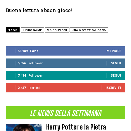
Buona lettura e buon gioco!
TAGS
LIBROGAME
MS EDIZIONI
UNA NOTTE DA CANA
53,189
Fans
MI PIACE
5,056
Follower
SEGUI
7,484
Follower
SEGUI
2,487
Iscritti
ISCRIVITI
LE NEWS DELLA SETTIMANA
Harry Potter e la Pietra