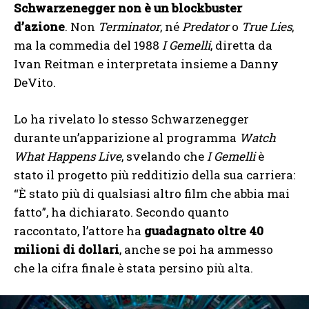
Schwarzenegger non è un blockbuster
d’azione
. Non
Terminator
, né
Predator
o
True Lies
,
ma la commedia del 1988
I Gemelli
, diretta da
Ivan Reitman e interpretata insieme a Danny
DeVito.
Lo ha rivelato lo stesso Schwarzenegger
durante un’apparizione al programma
Watch
What Happens Live
, svelando che
I Gemelli
è
stato il progetto più redditizio della sua carriera:
“È stato più di qualsiasi altro film che abbia mai
fatto”, ha dichiarato. Secondo quanto
raccontato, l’attore ha
guadagnato oltre 40
milioni di dollari
, anche se poi ha ammesso
che la cifra finale è stata persino più alta.