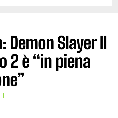
: Demon Slayer Il
to 2 è “in piena
one”