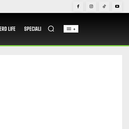
ERD LIFE
SPECIALI
+