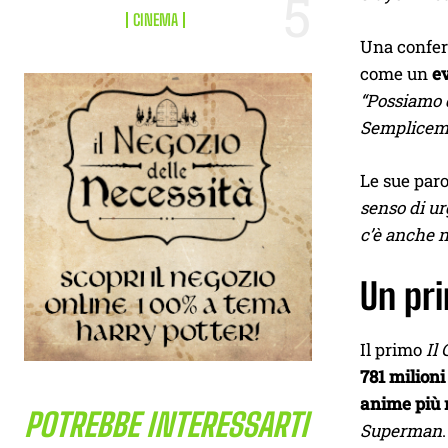
CINEMA
Una conferm
come un
ev
“Possiamo d
Sempliceme
Le sue paro
senso di ur
c’è anche n
Un pri
Il primo
Il 
781 milioni 
anime più 
POTREBBE INTERESSARTI
Superman