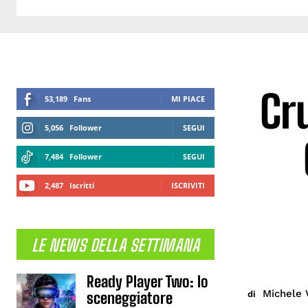
Cr
53,189
Fans
MI PIACE
5,056
Follower
SEGUI
7,484
Follower
SEGUI
2,487
Iscritti
ISCRIVITI
LE NEWS DELLA SETTIMANA
Ready Player Two: lo
Michele 
di
sceneggiatore