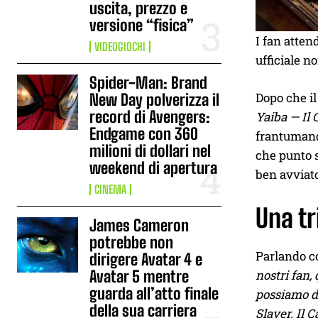
uscita, prezzo e
versione “fisica”
I fan atten
VIDEOGIOCHI
ufficiale n
Spider-Man: Brand
Dopo che il
New Day polverizza il
record di Avengers:
Yaiba — Il C
Endgame con 360
frantumando
milioni di dollari nel
che punto s
weekend di apertura
ben avviato
CINEMA
Una tr
James Cameron
potrebbe non
Parlando 
dirigere Avatar 4 e
Avatar 5 mentre
nostri fan,
guarda all’atto finale
possiamo di
della sua carriera
Slayer. Il C