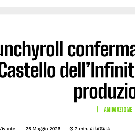
unchyroll conferma
Castello dell’Infini
produzi
ANIMAZIONE
di lettura
Vivante
2
min.
26 Maggio 2026