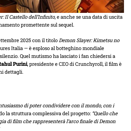
 Il Castello dell’Infinito
, e anche se una data di uscita
namento promettente sul sequel.
settembre 2025 con il titolo
Demon Slayer: Kimetsu no
tures Italia — è esploso al botteghino mondiale
ilenzio. Quel mutismo ha lasciato i fan chiedersi a
Rahul Purini
, presidente e CEO di Crunchyroll, il film è
i dettagli.
tusiasmo di poter condividere con il mondo, con i
o la struttura complessiva del progetto:
“Quello che
gia di film che rappresenterà l’arco finale di Demon