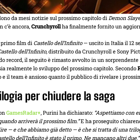
dono da mesi notizie sul prossimo capitolo di
Demon Slayer:
on c’è ancora,
Crunchyroll
ha finalmente fornito un aggior
 primo film di
Castello dell’Infinito
— uscito in Italia il 12 
astello dell’Infinito
, distribuito da Crunchyroll e Sony Pic
 record, il seguito è rimasto avvolto in un sorprendente s
ia realmente lo sviluppo del prossimo capitolo. Secondo
 e il team è ansioso quanto il pubblico di rivelare i prossim
ilogia per chiudere la saga
con
GamesRadar+
, Purini ha dichiarato:
“Aspettiamo con en
 quando arriverà il prossimo film.”
E ha proseguito chiarend
re — e che abbiamo già detto — è che si tratta di una trilo
astello dell’Infinito è stato il primo. Ne mancano altri due.”