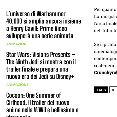
Per quanto 
L’universo di Warhammer
hanno già u
40.000 si amplia ancora insieme
l’arco fina
a Henry Cavill: Prime Video
dell’Infini
svilupperà una serie animata
Se il primo
ANIMAZIONE
cinematogra
Star Wars: Visions Presents –
contemporan
The Ninth Jedi si mostra con il
scatenerà n
trailer finale e prepara una
Crunchyrol
nuova era dei Jedi su Disney+
ANIMAZIONE
TAGS
DE
Cocoon: One Summer of
Girlhood, il trailer del nuovo
anime nella WWII è bellissimo e