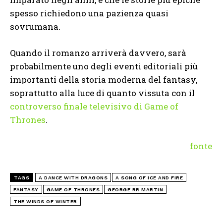
spesso richiedono una pazienza quasi
sovrumana.
Quando il romanzo arriverà davvero, sarà
probabilmente uno degli eventi editoriali più
importanti della storia moderna del fantasy,
soprattutto alla luce di quanto vissuta con il
controverso finale televisivo di Game of
Thrones
.
fonte
TAGS
A DANCE WITH DRAGONS
A SONG OF ICE AND FIRE
FANTASY
GAME OF THRONES
GEORGE RR MARTIN
THE WINDS OF WINTER