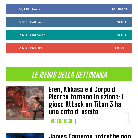
53,189
Fans
MI PIACE
5,056
Follower
SEGUI
7,484
Follower
SEGUI
2,487
Iscritti
ISCRIVITI
LE NEWS DELLA SETTIMANA
Eren, Mikasa e il Corpo di
Ricerca tornano in azione: il
gioco Attack on Titan 3 ha
una data di uscita
VIDEOGIOCHI
James Cameron potrebbe non