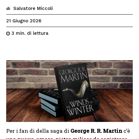
Salvatore Miccoli
di
21 Giugno 2026
di lettura
3
min.
Per i fan di della saga di
George R. R. Martin
c’è