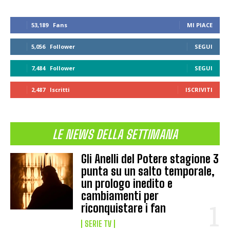
53,189
Fans
MI PIACE
5,056
Follower
SEGUI
7,484
Follower
SEGUI
2,487
Iscritti
ISCRIVITI
LE NEWS DELLA SETTIMANA
Gli Anelli del Potere stagione 3
punta su un salto temporale,
un prologo inedito e
cambiamenti per
riconquistare i fan
SERIE TV