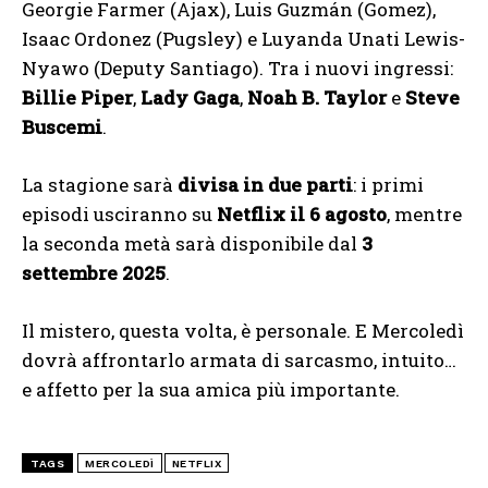
Georgie Farmer (Ajax), Luis Guzmán (Gomez),
Isaac Ordonez (Pugsley) e Luyanda Unati Lewis-
Nyawo (Deputy Santiago). Tra i nuovi ingressi:
Billie Piper
,
Lady Gaga
,
Noah B. Taylor
e
Steve
Buscemi
.
La stagione sarà
divisa in due parti
: i primi
episodi usciranno su
Netflix il 6 agosto
, mentre
la seconda metà sarà disponibile dal
3
settembre 2025
.
Il mistero, questa volta, è personale. E Mercoledì
dovrà affrontarlo armata di sarcasmo, intuito…
e affetto per la sua amica più importante.
TAGS
MERCOLEDÌ
NETFLIX