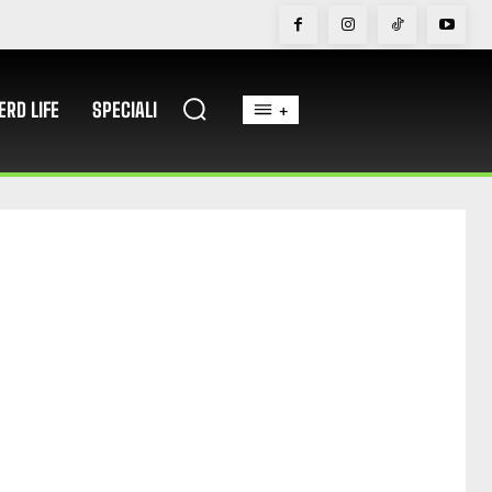
ERD LIFE
SPECIALI
+