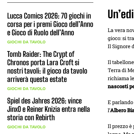
Un’edi
Lucca Comics 2026: 70 giochi in
corsa per i premi Gioco dell’Anno
La vera nov
e Gioco di Ruolo dell’Anno
gioco: si tr
GIOCHI DA TAVOLO
Il Signore 
Tomb Raider: The Crypt of
Chronos porta Lara Croft si
Il tabellon
nostri tavoli: il gioco da tavolo
Terra di M
richiama le
arriverà questa estate
nascosti pe
GIOCHI DA TAVOLO
Spiel des Jahres 2026: vince
E parlando 
JinxO e Reiner Knizia entra nella
l’
Albero Bi
storia con Rebirth
Il prezzo è
GIOCHI DA TAVOLO