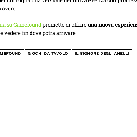
er chi sogna una versione definitiva e senza compromessi
 avere.
na su Gamefound
promette di offrire
una nuova esperienz
e vedere fin dove potrà arrivare.
MEFOUND
GIOCHI DA TAVOLO
IL SIGNORE DEGLI ANELLI