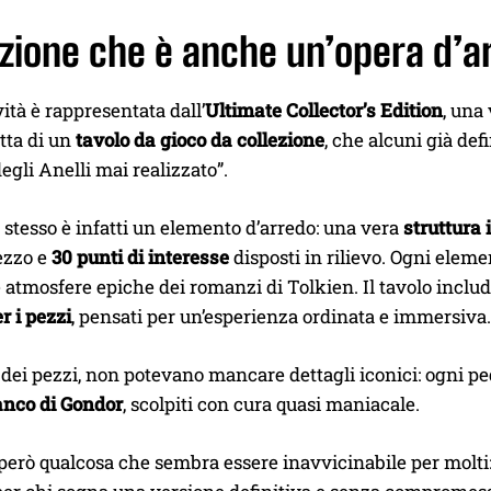
zione che è anche un’opera d’a
ità è rappresentata dall’
Ultimate Collector’s Edition
, una
atta di un
tavolo da gioco da collezione
, che alcuni già def
degli Anelli mai realizzato”.
e stesso è infatti un elemento d’arredo: una vera
struttura 
ezzo e
30 punti di interesse
disposti in rilievo. Ogni eleme
 atmosfere epiche dei romanzi di Tolkien. Il tavolo incl
r i pezzi
, pensati per un’esperienza ordinata e immersiva.
dei pezzi, non potevano mancare dettagli iconici: ogni pedi
anco di Gondor
, scolpiti con cura quasi maniacale.
 però qualcosa che sembra essere inavvicinabile per molti: 2