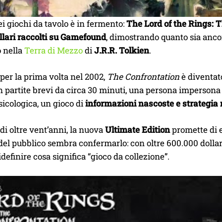
i giochi da tavolo è in fermento:
The Lord of the Rings: 
llari raccolti su Gamefound
, dimostrando quanto sia anco
 nella
Terra di Mezzo
di
J.R.R. Tolkien
.
per la prima volta nel 2002,
The Confrontation
è diventato
In partite brevi da circa 30 minuti, una persona impersona
sicologica, un gioco di
informazioni nascoste e strategia 
di oltre vent’anni, la nuova
Ultimate Edition
promette di e
 del pubblico sembra confermarlo: con oltre 600.000 dollari
idefinire cosa significa “gioco da collezione”.