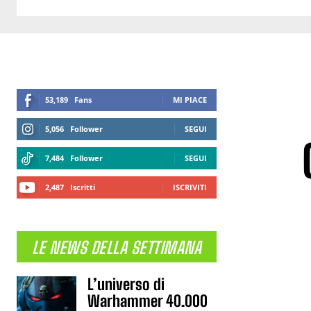
53,189
Fans
MI PIACE
5,056
Follower
SEGUI
7,484
Follower
SEGUI
2,487
Iscritti
ISCRIVITI
LE NEWS DELLA SETTIMANA
L’universo di
Warhammer 40.000