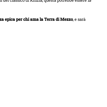
 del classico di Knizia, questa potrebbe essere
la
a epica per chi ama la Terra di Mezzo
, e sarà