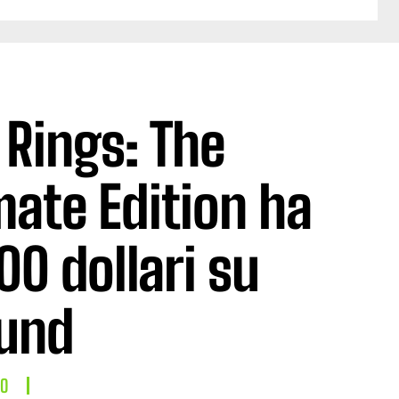
 Rings: The
mate Edition ha
00 dollari su
und
LO