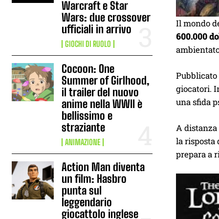
Warcraft e Star
Wars: due crossover
Il mondo de
ufficiali in arrivo
600.000 do
GIOCHI DI RUOLO
ambientato
Cocoon: One
Pubblicato 
Summer of Girlhood,
giocatori. 
il trailer del nuovo
una sfida p
anime nella WWII è
bellissimo e
straziante
A distanza 
la risposta
ANIMAZIONE
prepara a r
Action Man diventa
un film: Hasbro
punta sul
leggendario
giocattolo inglese