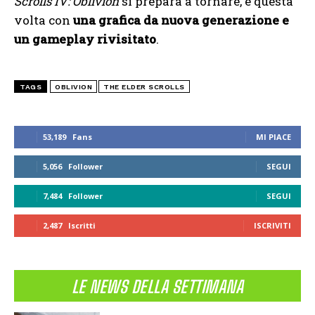
Scrolls IV: Oblivion
si prepara a tornare, e questa
volta con
una grafica da nuova generazione e
un gameplay rivisitato
.
TAGS
OBLIVION
THE ELDER SCROLLS
53,189
Fans
MI PIACE
5,056
Follower
SEGUI
7,484
Follower
SEGUI
2,487
Iscritti
ISCRIVITI
LE NEWS DELLA SETTIMANA