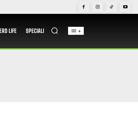
ERD LIFE
SPECIALI
+