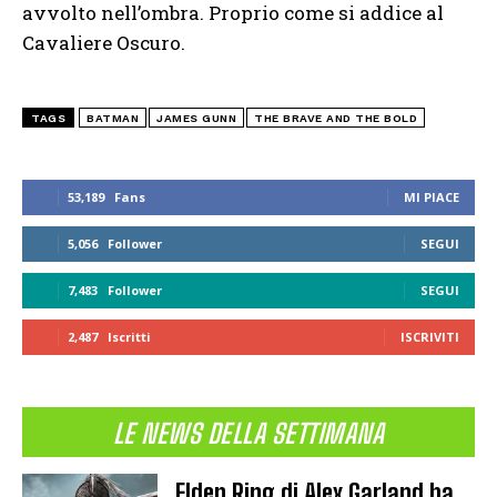
avvolto nell’ombra. Proprio come si addice al
Cavaliere Oscuro.
TAGS
BATMAN
JAMES GUNN
THE BRAVE AND THE BOLD
53,189
Fans
MI PIACE
5,056
Follower
SEGUI
7,483
Follower
SEGUI
2,487
Iscritti
ISCRIVITI
LE NEWS DELLA SETTIMANA
Elden Ring di Alex Garland ha