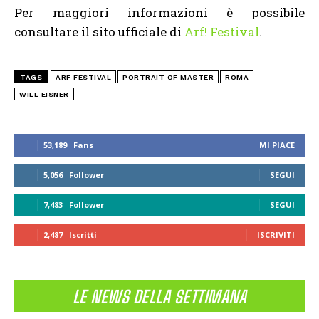
Per maggiori informazioni è possibile
consultare il sito ufficiale di
Arf! Festival
.
TAGS
ARF FESTIVAL
PORTRAIT OF MASTER
ROMA
WILL EISNER
53,189
Fans
MI PIACE
5,056
Follower
SEGUI
7,483
Follower
SEGUI
2,487
Iscritti
ISCRIVITI
LE NEWS DELLA SETTIMANA