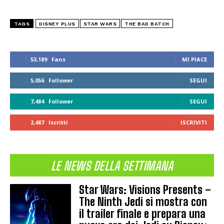
TAGS
DISNEY PLUS
STAR WARS
THE BAD BATCH
53,189
Fans
MI PIACE
5,056
Follower
SEGUI
7,484
Follower
SEGUI
2,487
Iscritti
ISCRIVITI
LE NEWS DELLA SETTIMANA
Star Wars: Visions Presents –
The Ninth Jedi si mostra con
il trailer finale e prepara una