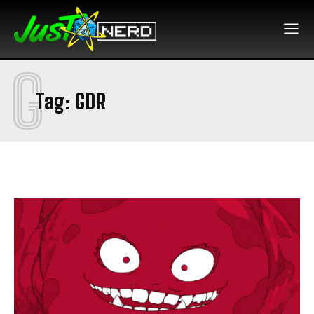
G
Tag:
GDR