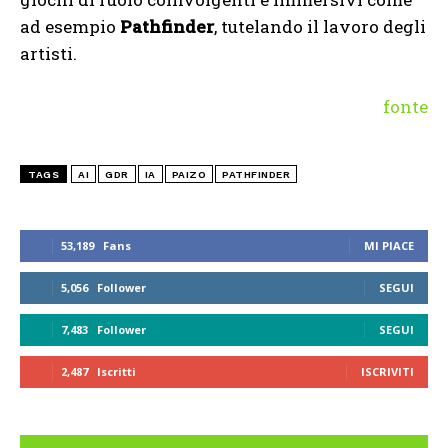
ad esempio
Pathfinder
, tutelando il lavoro degli
artisti.
fonte
TAGS
AI
GDR
IA
PAIZO
PATHFINDER
53,189
Fans
MI PIACE
5,056
Follower
SEGUI
7,483
Follower
SEGUI
2,487
Iscritti
ISCRIVITI