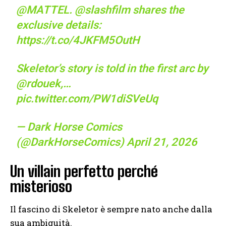
@MATTEL
.
@slashfilm
shares the
exclusive details:
https://t.co/4JKFM5OutH
Skeletor’s story is told in the first arc by
@rdouek
,…
pic.twitter.com/PW1diSVeUq
— Dark Horse Comics
(@DarkHorseComics)
April 21, 2026
Un villain perfetto perché
misterioso
Il fascino di Skeletor è sempre nato anche dalla
sua ambiguità.