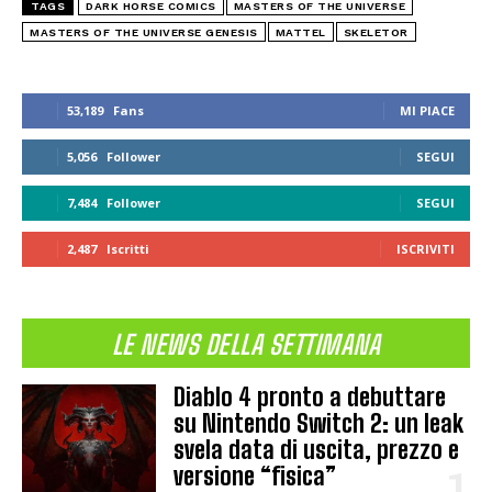
TAGS
DARK HORSE COMICS
MASTERS OF THE UNIVERSE
MASTERS OF THE UNIVERSE GENESIS
MATTEL
SKELETOR
53,189
Fans
MI PIACE
5,056
Follower
SEGUI
7,484
Follower
SEGUI
2,487
Iscritti
ISCRIVITI
LE NEWS DELLA SETTIMANA
Diablo 4 pronto a debuttare
su Nintendo Switch 2: un leak
svela data di uscita, prezzo e
versione “fisica”