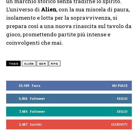
un marchio storico senza tradirne lo spirito.
L’universo di
Alien
, con la sua miscela di paura,
isolamento e lotta per la sopravvivenza, si
prepara così a una nuova rinascita sul tavolo da
gioco, promettendo partite più intense e
coinvolgenti che mai.
TAGS
ALIEN
GDR
RPG
53,189
Fans
MI PIACE
5,056
Follower
SEGUI
7,484
Follower
SEGUI
2,487
Iscritti
ISCRIVITI