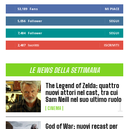
53,189
Fans
MI PIACE
5,056
Follower
SEGUI
7,484
Follower
SEGUI
2,487
Iscritti
ISCRIVITI
LE NEWS DELLA SETTIMANA
The Legend of Zelda: quattro
nuovi attori nel cast, tra cui
Sam Neill nel suo ultimo ruolo
CINEMA
God of War: nuovi recast per