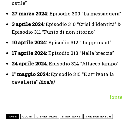
ostile”
27 marzo 2024:
Episodio 309 “La messaggera”
3 aprile 2024
: Episodio 310 “Crisi d’identità” &
Episodio 311 “Punto di non ritorno”
10 aprile 2024:
Episodio 312 “Juggernaut”
17 aprile 2024:
Episodio 313 “Nella breccia”
24 aprile 2024
: Episodio 314 “Attacco lampo”
1° maggio 2024:
Episodio 315 “È arrivata la
cavalleria”
(finale)
fonte
TAGS
CLONI
DISNEY PLUS
STAR WARS
THE BAD BATCH