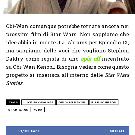
Obi-Wan comunque potrebbe tornare ancora nei
prossimi film di Star Wars. Non sappiamo che
idee abbia in mente J.J. Abrams per Episodio IX,
ma sappiamo delle voci che vogliono Stephen
Daldry come regista di uno
spin off
incentrato
su Obi-Wan Kenobi. Bisogna vedere come questo
progetto si inserisca all’interno delle
Star Wars
Stories.
TAGS
LUKE SKYWALKER
OBI WAN KENOBI
RIAN JOHNSON
STAR WARS
YODA
53,189
Fans
MI PIACE