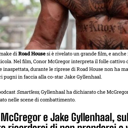
emake di
Road House
si è rivelato un grande film, e anche
licola. Nel film, Conor McGregor interpreta il folle cattivo
e inaspettata, durante le riprese di Road House non ha mai
ri pugni in faccia alla co-star Jake Gyllenhaal.
 podcast
Smartless
, Gyllenhaal ha dichiarato che McGregor
dato nelle scene di combattimento.
McGregor e Jake Gyllenhaal, su