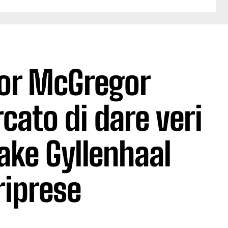
or McGregor
cato di dare veri
Jake Gyllenhaal
riprese