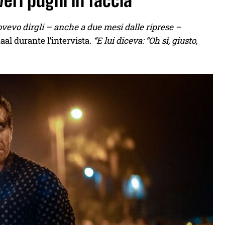
eri pugni in faccia
dovevo dirgli – anche a due mesi dalle riprese –
al durante l’intervista.
“E lui diceva: “Oh sì, giusto,