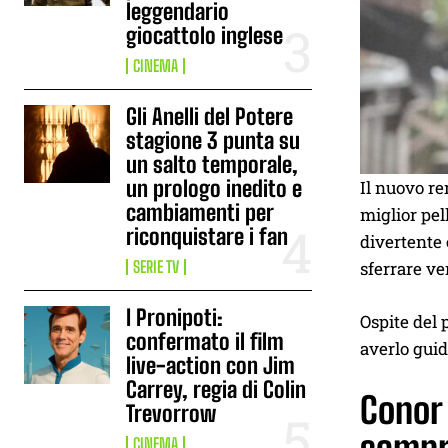
leggendario
giocattolo inglese
CINEMA
Gli Anelli del Potere
stagione 3 punta su
un salto temporale,
un prologo inedito e
Il nuovo r
cambiamenti per
miglior pel
riconquistare i fan
divertente 
SERIE TV
sferrare ve
I Pronipoti:
Ospite del
confermato il film
averlo gui
live-action con Jim
Carrey, regia di Colin
Conor 
Trevorrow
CINEMA