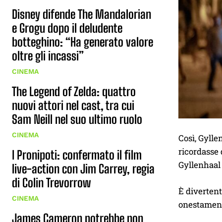
Disney difende The Mandalorian
e Grogu dopo il deludente
botteghino: “Ha generato valore
oltre gli incassi”
CINEMA
The Legend of Zelda: quattro
nuovi attori nel cast, tra cui
Sam Neill nel suo ultimo ruolo
CINEMA
Così, Gylle
ricordasse 
I Pronipoti: confermato il film
Gyllenhaal 
live-action con Jim Carrey, regia
di Colin Trevorrow
È divertent
CINEMA
onestament
James Cameron potrebbe non