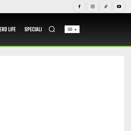
ERD LIFE
SPECIALI
+