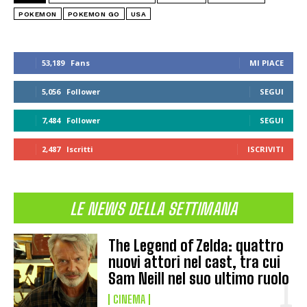
POKEMON
POKEMON GO
USA
53,189
Fans
MI PIACE
5,056
Follower
SEGUI
7,484
Follower
SEGUI
2,487
Iscritti
ISCRIVITI
LE NEWS DELLA SETTIMANA
The Legend of Zelda: quattro
nuovi attori nel cast, tra cui
Sam Neill nel suo ultimo ruolo
CINEMA