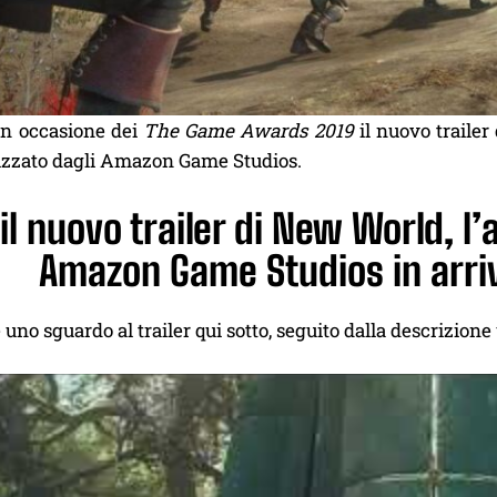
 in occasione dei
The Game Awards 2019
il nuovo trailer
lizzato dagli Amazon Game Studios.
il nuovo trailer di New World, 
Amazon Game Studios in arri
 uno sguardo al trailer qui sotto, seguito dalla descrizione u