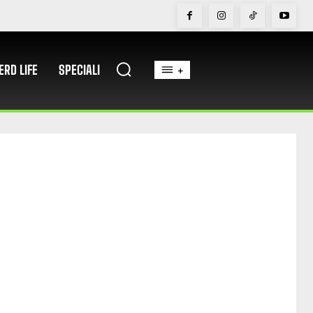
ERD LIFE
SPECIALI
+