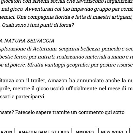
iocatori con sistemi sociali che favoriscono l’organizzazio
el gioco. Avventurati col tuo impavido gruppo per combatt
nemici. Una compagnia florida è fatta di maestri artigiani, 
 Quali sono i tuoi punti di forza?
A NATURA SELVAGGIA
splorazione di Aeternum, scoprirai bellezza, pericolo e occ
estie feroci per nutrirti, realizzando materiali a mano e r
a al potere. Sfrutta vantaggi geografici per gestire risorse 
tanza con il trailer, Amazon ha annunciato anche la nu
rile, mentre il gioco uscirà ufficialmente nel mese di m
ssati a parteciparvi.
nsate? Fatecelo sapere tramite un commento qui sotto!
MAZON
AMAZON GAME STUDIOS
MMORPG
NEW WORLD