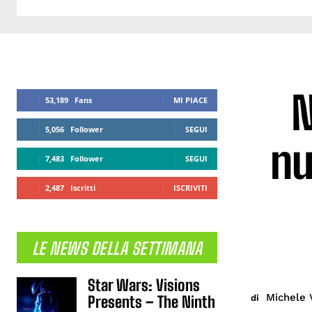
N
53,189
Fans
MI PIACE
5,056
Follower
SEGUI
nu
7,483
Follower
SEGUI
2,487
Iscritti
ISCRIVITI
LE NEWS DELLA SETTIMANA
Star Wars: Visions
Michele 
di
Presents – The Ninth