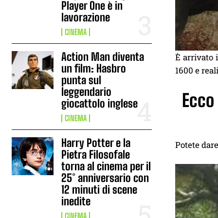
Player One è in
lavorazione
CINEMA
Action Man diventa
È arrivato
un film: Hasbro
1600 e rea
punta sul
leggendario
Ecco 
giocattolo inglese
CINEMA
Harry Potter e la
Potete dare
Pietra Filosofale
torna al cinema per il
25° anniversario con
12 minuti di scene
inedite
CINEMA