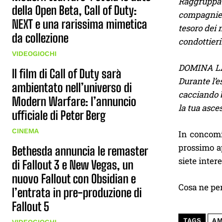
Raggruppa g
della Open Beta, Call of Duty:
compagnie n
NEXT e una rarissima mimetica
tesoro dei 
da collezione
condottieri.
VIDEOGIOCHI
DOMINA L
Il film di Call of Duty sarà
Durante l’e
ambientato nell’universo di
cacciando b
Modern Warfare: l’annuncio
la tua asces
ufficiale di Peter Berg
CINEMA
In concomi
prossimo ap
Bethesda annuncia le remaster
siete intere
di Fallout 3 e New Vegas, un
nuovo Fallout con Obsidian e
Cosa ne pe
l’entrata in pre-produzione di
Fallout 5
TAGS
A