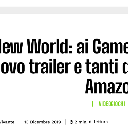
ew World: ai Game
ovo trailer e tanti 
Amaz
VIDEOGIOCHI
di lettura
Vivante
2
min.
13 Dicembre 2019