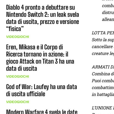
comba
Diablo 4 pronto a debuttare su
distru
Nintendo Switch 2: un leak svela
allean
data di uscita, prezzo e versione
“fisica”
LOTTA PE
VIDEOGIOCHI
Sotto la su
Eren, Mikasa e il Corpo di
cancellare 
creature le
Ricerca tornano in azione: il
gioco Attack on Titan 3 ha una
ARMATI D
data di uscita
Combina des
VIDEOGIOCHI
Puoi combat
God of War: Laufey ha una data
combattimen
di uscita ufficiale
in battaglia
VIDEOGIOCHI
L’UNIONE 
Modern Warfare 4 svela le date