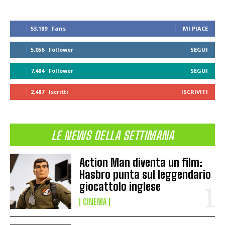
53,189
Fans
MI PIACE
5,056
Follower
SEGUI
7,484
Follower
SEGUI
2,487
Iscritti
ISCRIVITI
LE NEWS DELLA SETTIMANA
Action Man diventa un film:
Hasbro punta sul leggendario
giocattolo inglese
CINEMA