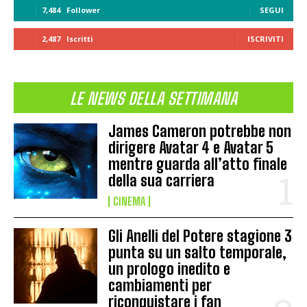
7,484
Follower
SEGUI
2,487
Iscritti
ISCRIVITI
LE NEWS DELLA SETTIMANA
James Cameron potrebbe non
dirigere Avatar 4 e Avatar 5
mentre guarda all’atto finale
della sua carriera
CINEMA
Gli Anelli del Potere stagione 3
punta su un salto temporale,
un prologo inedito e
cambiamenti per
riconquistare i fan