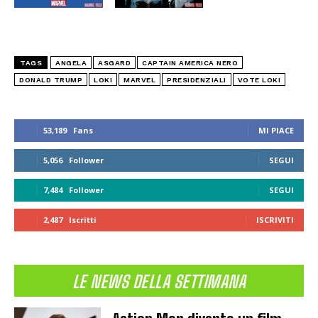
TAGS
ANGELA
ASGARD
CAPTAIN AMERICA NERO
DONALD TRUMP
LOKI
MARVEL
PRESIDENZIALI
VOTE LOKI
53,189
Fans
MI PIACE
5,056
Follower
SEGUI
7,484
Follower
SEGUI
2,487
Iscritti
ISCRIVITI
LE NEWS DELLA SETTIMANA