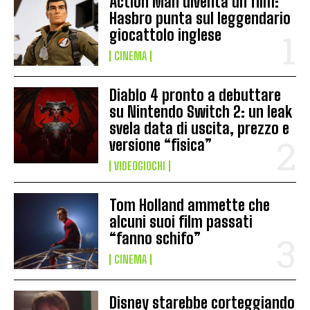
Action Man diventa un film:
Hasbro punta sul leggendario
giocattolo inglese
CINEMA
Diablo 4 pronto a debuttare
su Nintendo Switch 2: un leak
svela data di uscita, prezzo e
versione “fisica”
VIDEOGIOCHI
Tom Holland ammette che
alcuni suoi film passati
“fanno schifo”
CINEMA
Disney starebbe corteggiando