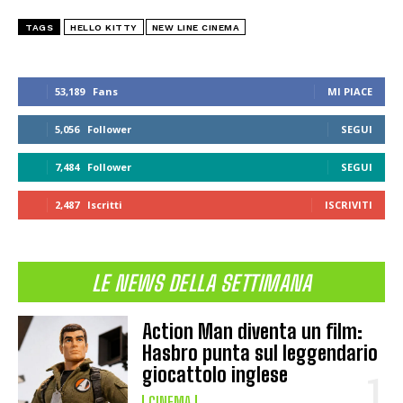
TAGS
HELLO KITTY
NEW LINE CINEMA
53,189
Fans
MI PIACE
5,056
Follower
SEGUI
7,484
Follower
SEGUI
2,487
Iscritti
ISCRIVITI
LE NEWS DELLA SETTIMANA
Action Man diventa un film:
Hasbro punta sul leggendario
giocattolo inglese
CINEMA