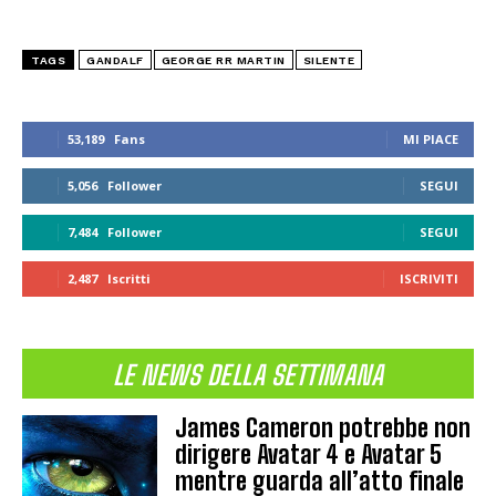
TAGS
GANDALF
GEORGE RR MARTIN
SILENTE
53,189
Fans
MI PIACE
5,056
Follower
SEGUI
7,484
Follower
SEGUI
2,487
Iscritti
ISCRIVITI
LE NEWS DELLA SETTIMANA
James Cameron potrebbe non
dirigere Avatar 4 e Avatar 5
mentre guarda all’atto finale