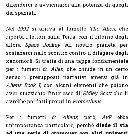
difenderci e avvicinarci alla potenza di quegli
dei spaziali.
Nel
1992
si arriva al fumetto
The Alien
, che
riporta i lettori sulla Terra, con il ritorno degli
allora
Space Jockey
sul nostro pianeta per
sostenerci nello scontro contro il dilagare degli
xenomorfi. Si tratta di una tappa fondamentale
per i fumetti di
Alien
, che chiude in un certo
senso i presupposti narrativi emersi già in
Aliens Book I,
con alcuni elementi che paiono
aver stuzzicato l’interesse di
Ridley Scott
che li
avrebbe poi fatti propri in
Prometheus.
Per i fumetti di
Aliens
, però,
AvP
ebbe
un’importanza particolare, perché
diede il via
ad una serie di crossover con altri universi