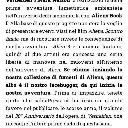
Verheiden
e
Mark Nelson
la realizzazione della
prima avventura fumettistica ambientata
nell’universo degli xenomorfi, con
Aliens Book
I
. Alla base di questo progetto non c’era la voglia
di presentare eventi visti nel film
Aliens: Scontro
finale
, ma di mostrare invece le conseguenze di
quella avventura.
Alien
3 era ancora lontano,
quindi ai due artisti era concessa una certa
libertà di manovra nel muoversi all’interno
dell’universo di
Alien
.
Se stiamo inziando la
nostra collezione di fumetti di Aliens, questo
albo è il nostro facehugger, da qui inizia la
nostra avventura.
Prima di impazzire, tenete
conto che saldaPress ci ha reso un grande
favore nel pubblicare, lo scorso anno, il volume
del
30° Anniversario
dell’opera di
Verheiden
, che
raccoglie l’intero primo ciclo di questa saga.