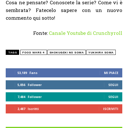
Cosa ne pensate? Conoscete la serie? Come vi è
sembrata? Fatecelo sapere con un nuovo
commento qui sotto!
Fonte:
Canale Youtube di Crunchyroll
TAGS
FOOD WARS 4
SHOKUGEKI NO SOMA
YUKIHIRA SOMA
53,189
Fans
MI PIACE
5,056
Follower
SEGUI
7,484
Follower
SEGUI
2,487
Iscritti
ISCRIVITI