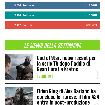
5,056
Follower
SEGUI
7,484
Follower
SEGUI
2,487
Iscritti
ISCRIVITI
LE NEWS DELLA SETTIMANA
God of War: nuovi recast per
la serie TV dopo l’addio di
Ryan Hurst a Kratos
SERIE TV
Elden Ring di Alex Garland ha
concluso le riprese: il film A24
entra in post-produzione