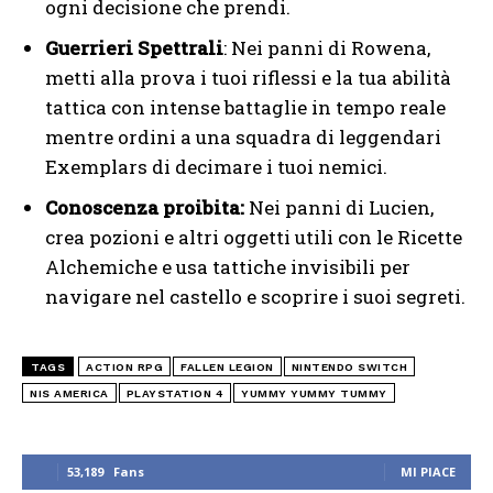
ogni decisione che prendi.
Guerrieri Spettrali
: Nei panni di Rowena,
metti alla prova i tuoi riflessi e la tua abilità
tattica con intense battaglie in tempo reale
mentre ordini a una squadra di leggendari
Exemplars di decimare i tuoi nemici.
Conoscenza proibita:
Nei panni di Lucien,
crea pozioni e altri oggetti utili con le Ricette
Alchemiche e usa tattiche invisibili per
navigare nel castello e scoprire i suoi segreti.
TAGS
ACTION RPG
FALLEN LEGION
NINTENDO SWITCH
NIS AMERICA
PLAYSTATION 4
YUMMY YUMMY TUMMY
53,189
Fans
MI PIACE