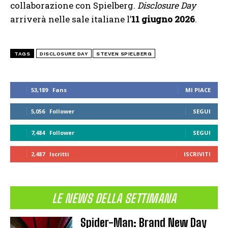
collaborazione con Spielberg.
Disclosure Day
arriverà nelle sale italiane l’
11 giugno 2026
.
TAGS
DISCLOSURE DAY
STEVEN SPIELBERG
53,189
Fans
MI PIACE
5,056
Follower
SEGUI
7,484
Follower
SEGUI
2,487
Iscritti
ISCRIVITI
LE NEWS DELLA SETTIMANA
Spider-Man: Brand New Day