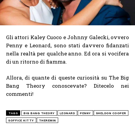
Gli attori Kaley Cuoco e Johnny Galecki, ovvero
Penny e Leonard, sono stati davvero fidanzati
nella realtà per qualche anno. Ed ora si vocifera
di un ritorno di fiamma.
Allora, di quante di queste curiosità su The Big
Bang Theory conoscevate? Ditecelo nei
commenti!
TAGS
BIG BANG THEORY
LEONARD
PENNY
SHELDON COOPER
SOFFICE KITTY
THEREMIN