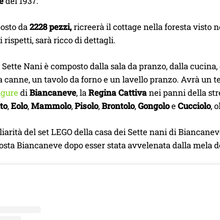
e
del 1937.
posto da
2228 pezzi,
ricreerà il cottage nella foresta visto 
rispetti, sarà ricco di dettagli.
 Sette Nani è composto dalla sala da pranzo, dalla cucina, d
 canne, un tavolo da forno e un lavello pranzo. Avrà un te
igure
di
Biancaneve
, la
Regina Cattiva
nei panni della str
to
,
Eolo
,
Mammolo
,
Pisolo
,
Brontolo
,
Gongolo
e
Cucciolo
, 
liarità del set LEGO della casa dei Sette nani di Biancanev
osta Biancaneve dopo esser stata avvelenata dalla mela de