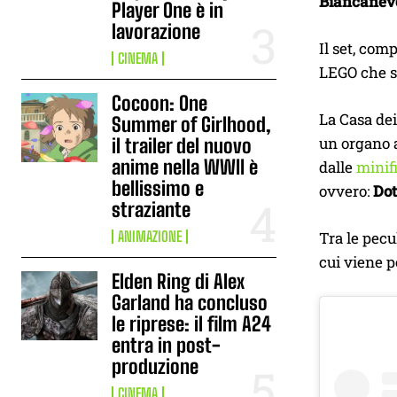
Biancanev
Player One è in
lavorazione
Il set, com
CINEMA
LEGO che si 
Cocoon: One
La Casa dei
Summer of Girlhood,
un organo a
il trailer del nuovo
anime nella WWII è
dalle
minif
bellissimo e
ovvero:
Dot
straziante
ANIMAZIONE
Tra le pecu
cui viene p
Elden Ring di Alex
Garland ha concluso
le riprese: il film A24
entra in post-
produzione
CINEMA