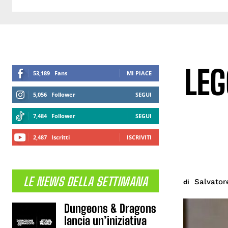
LEG
53,189
Fans
MI PIACE
5,056
Follower
SEGUI
7,484
Follower
SEGUI
2,487
Iscritti
ISCRIVITI
LE NEWS DELLA SETTIMANA
Salvator
di
Dungeons & Dragons
lancia un’iniziativa