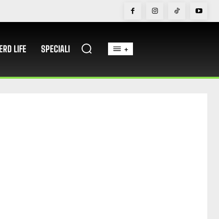
ERD LIFE
SPECIALI
+