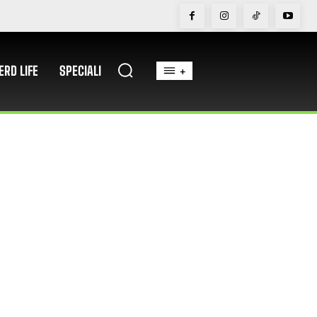
ERD LIFE
SPECIALI
+