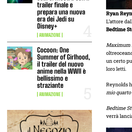
trailer finale e
prepara una nuova
Ryan Reyn
era dei Jedi su
L’attore dal
Disney+
Bedtime St
ANIMAZIONE
Maximum E
Cocoon: One
oltreocean
Summer of Girlhood,
un certo pu
il trailer del nuovo
loro letti.
anime nella WWII è
bellissimo e
Reynolds ha
straziante
mio quarto 
ANIMAZIONE
Bedtime St
verrà lanci