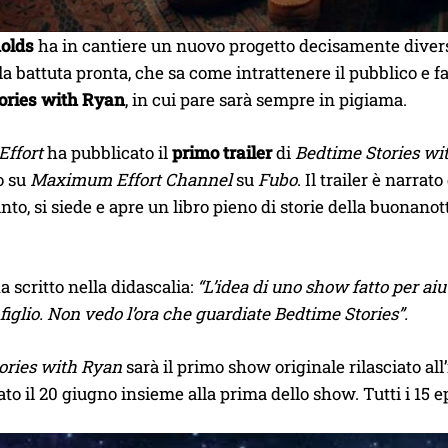
olds
ha in cantiere un nuovo progetto decisamente diverso
la battuta pronta, che sa come intrattenere il pubblico e far
ories with Ryan
, in cui pare sarà sempre in pigiama.
ffort
ha pubblicato il
primo trailer
di
Bedtime Stories wi
o su
Maximum Effort Channel
su
Fubo
. Il trailer è narr
nto, si siede e apre un libro pieno di storie della buonanot
 scritto nella didascalia:
“L’idea di uno show fatto per aiu
figlio. Non vedo l’ora che guardiate Bedtime Stories”.
ories with Ryan
sarà il primo show originale rilasciato al
ato il 20 giugno insieme alla prima dello show. Tutti i 15 