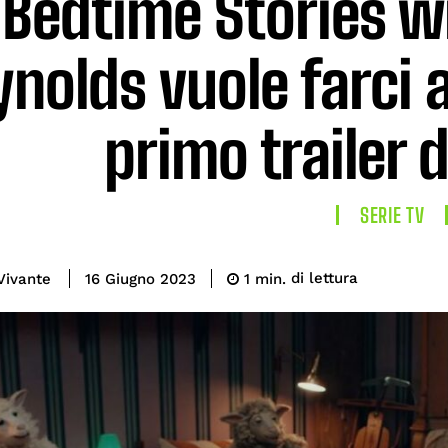
Bedtime Stories w
ynolds vuole farci
primo trailer 
SERIE TV
di lettura
Vivante
1
min.
16 Giugno 2023