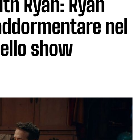
ith Ryan: Ryan
 addormentare nel
dello show