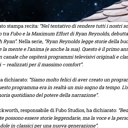
ato stampa recita:
“Nel tentativo di rendere tutti i nostri
 tra Fubo e la Maximum Effort di Ryan Reynolds, debutta 
th Ryan”
. Nella serie,
“Ryan Reynolds legge storie della buo
 la mente e l’anima (e anche la sua). Questo è il primo 
 canale che ospiterà programmi televisivi originali e clas
i – realizzati per il massimo comfort”.
a dichiarato:
“Siamo molto felici di aver creato un progra
esto programma era in realtà un mio sogno da tempo. L’ora
ria quotidiano del potere della narrazione”.
kworth, responsabile di Fubo Studios, ha dichiarato:
“Bed
te possono essere storie leggendarie, ma la voce e la pers
ole in classici per una nuova generazione”.