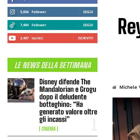
5,056
Follower
SEGUI
Re
7,484
Follower
SEGUI
2,487
Iscritti
ISCRIVITI
LE NEWS DELLA SETTIMANA
Disney difende The
Michele 
di
Mandalorian e Grogu
dopo il deludente
botteghino: “Ha
generato valore oltre
gli incassi”
CINEMA