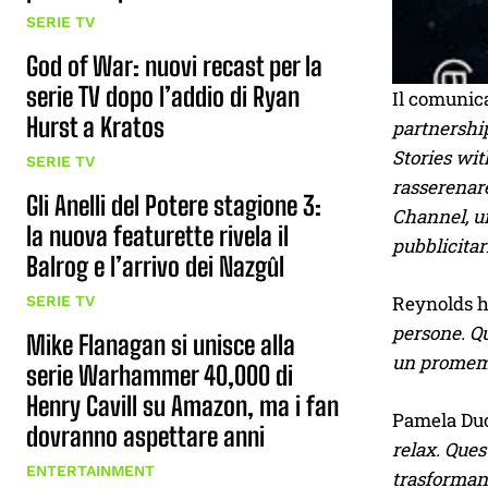
SERIE TV
God of War: nuovi recast per la
serie TV dopo l’addio di Ryan
Il comunic
Hurst a Kratos
partnership
Stories wi
SERIE TV
rasserenare
Gli Anelli del Potere stagione 3:
Channel, un
la nuova featurette rivela il
pubblicitar
Balrog e l’arrivo dei Nazgûl
Reynolds h
SERIE TV
persone. Qu
Mike Flanagan si unisce alla
un promemo
serie Warhammer 40,000 di
Henry Cavill su Amazon, ma i fan
Pamela Duc
dovranno aspettare anni
relax. Ques
ENTERTAINMENT
trasformand