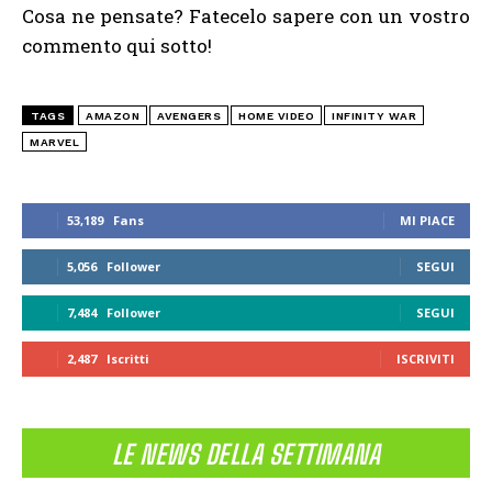
Cosa ne pensate? Fatecelo sapere con un vostro
commento qui sotto!
TAGS
AMAZON
AVENGERS
HOME VIDEO
INFINITY WAR
MARVEL
53,189
Fans
MI PIACE
5,056
Follower
SEGUI
7,484
Follower
SEGUI
2,487
Iscritti
ISCRIVITI
LE NEWS DELLA SETTIMANA