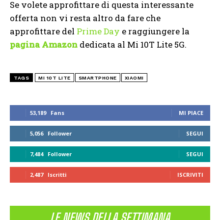
Se volete approfittare di questa interessante
offerta non vi resta altro da fare che
approfittare del
Prime Day
e raggiungere la
pagina Amazon
dedicata al Mi 10T Lite 5G.
TAGS
MI 10T LITE
SMARTPHONE
XIAOMI
53,189
Fans
MI PIACE
5,056
Follower
SEGUI
7,484
Follower
SEGUI
2,487
Iscritti
ISCRIVITI
LE NEWS DELLA SETTIMANA