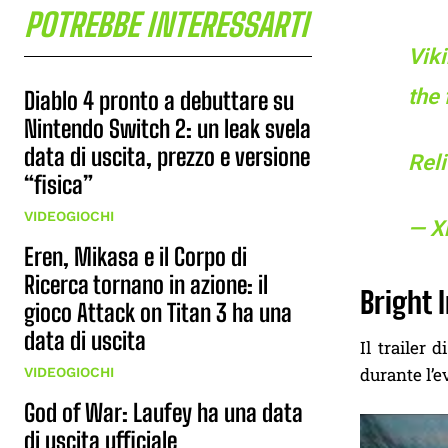
POTREBBE INTERESSARTI
Viki
the 
Diablo 4 pronto a debuttare su
Nintendo Switch 2: un leak svela
data di uscita, prezzo e versione
Rel
“fisica”
VIDEOGIOCHI
— X
Eren, Mikasa e il Corpo di
Ricerca tornano in azione: il
Bright 
gioco Attack on Titan 3 ha una
data di uscita
Il trailer d
durante l’e
VIDEOGIOCHI
God of War: Laufey ha una data
di uscita ufficiale