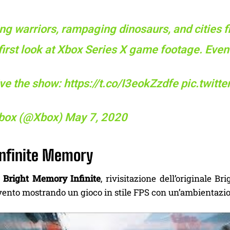
ng warriors, rampaging dinosaurs, and cities f
first look at Xbox Series X game footage. Eve
ive the show:
https://t.co/I3eokZzdfe
pic.twit
box (@Xbox)
May 7, 2020
Infinite Memory
i
Bright Memory
Infinite
, rivisitazione dell’originale B
vento mostrando un gioco in stile FPS con un’ambientazion