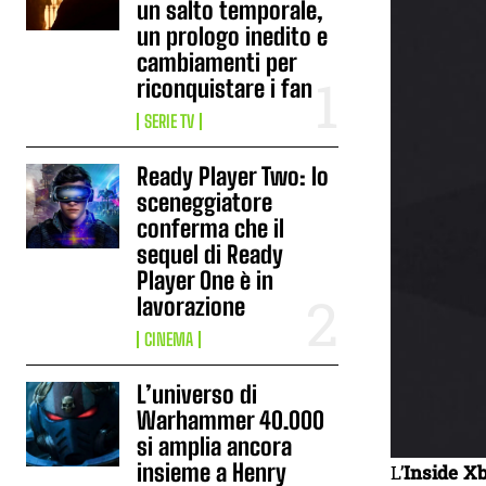
un salto temporale,
un prologo inedito e
cambiamenti per
riconquistare i fan
SERIE TV
Ready Player Two: lo
sceneggiatore
conferma che il
sequel di Ready
Player One è in
lavorazione
CINEMA
L’universo di
Warhammer 40.000
si amplia ancora
insieme a Henry
L’
Inside X