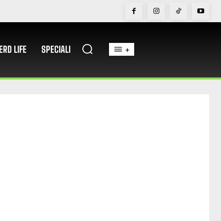
ERD LIFE
SPECIALI
+