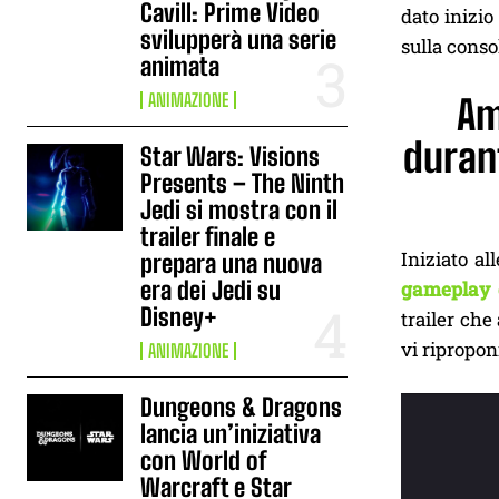
Cavill: Prime Video
dato inizio
svilupperà una serie
sulla conso
animata
ANIMAZIONE
Am
durant
Star Wars: Visions
Presents – The Ninth
Jedi si mostra con il
trailer finale e
Iniziato al
prepara una nuova
era dei Jedi su
gameplay d
Disney+
trailer che
vi ripropon
ANIMAZIONE
Dungeons & Dragons
lancia un’iniziativa
con World of
Warcraft e Star