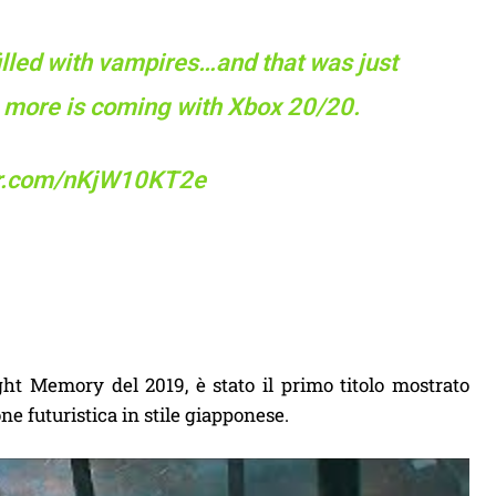
illed with vampires…and that was just
n more is coming with Xbox 20/20.
ter.com/nKjW10KT2e
right Memory del 2019, è stato il primo titolo mostrato
e futuristica in stile giapponese.