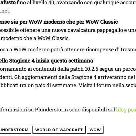
afusto
fino al livello 40, avanzando con qualunque accoun
.net.
nse sia per WoW moderno che per WoW Classic
possibile ottenere una nuova cavalcatura pappagallo e una 
oderno che a WoW Classic.
ioca a WoW moderno potrà ottenere ricompense di trasmo
ella Stagione 4 inizia questa settimana
iornamento ai contenuti della patch 10.2.6 segue un perc
denti. Gli aggiornamenti della Stagione 4 arriveranno ne
bblicati tra un paio di settimane. Visita i forum nella se
nformazioni su Plunderstorm sono disponibili sul
blog pos
UNDERSTORM
WORLD OF WARCRAFT
WOW