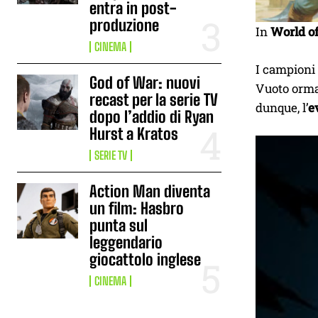
entra in post-
produzione
In
World o
CINEMA
I campioni
God of War: nuovi
Vuoto ormai
recast per la serie TV
dunque, l’
e
dopo l’addio di Ryan
Hurst a Kratos
SERIE TV
Action Man diventa
un film: Hasbro
punta sul
leggendario
giocattolo inglese
CINEMA