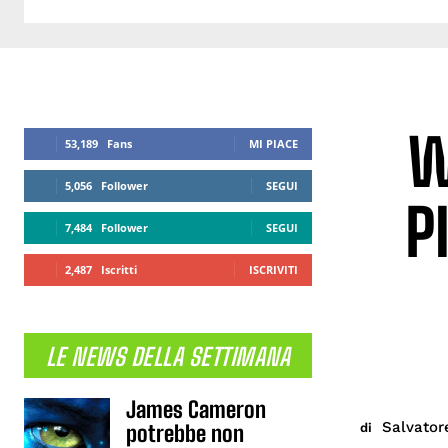
W
53,189
Fans
MI PIACE
5,056
Follower
SEGUI
P
7,484
Follower
SEGUI
2,487
Iscritti
ISCRIVITI
LE NEWS DELLA SETTIMANA
James Cameron
Salvator
di
potrebbe non