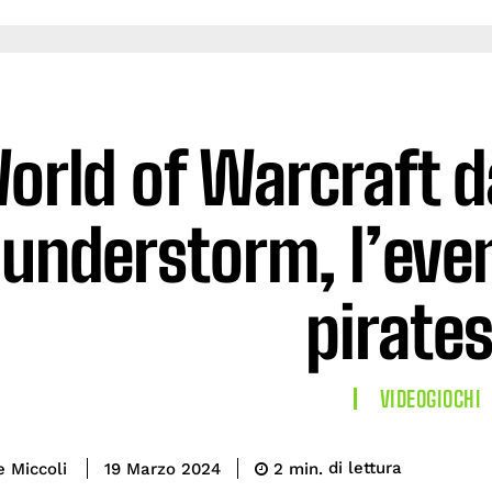
orld of Warcraft d
lunderstorm, l’even
pirate
VIDEOGIOCHI
di lettura
e Miccoli
2
min.
19 Marzo 2024