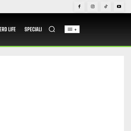
ERD LIFE
SPECIALI
+