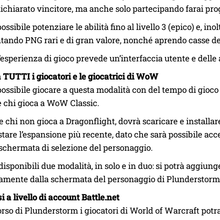
dichiarato vincitore, ma anche solo partecipando farai pro
ossibile potenziare le abilità fino al livello 3 (epico) e, ino
ntando PNG rari e di gran valore, nonché aprendo casse de
esperienza di gioco prevede un’interfaccia utente e delle 
 TUTTI i giocatori e le giocatrici di WoW
possibile giocare a questa modalità con del tempo di gioc
 chi gioca a WoW Classic.
 chi non gioca a Dragonflight, dovrà scaricare e installar
stare l’espansione più recente, dato che sarà possibile ac
 schermata di selezione del personaggio.
isponibili due modalità, in solo e in duo: si potrà aggiun
tamente dalla schermata del personaggio di Plunderstorm
i a livello di account Battle.net
orso di Plunderstorm i giocatori di World of Warcraft potr