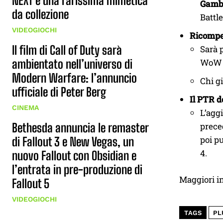
NEXT e una rarissima mimetica
Gamb
da collezione
Battle
VIDEOGIOCHI
Ricompe
Il film di Call of Duty sarà
Sarà 
ambientato nell’universo di
WoW m
Modern Warfare: l’annuncio
Chi g
ufficiale di Peter Berg
Il PTR d
CINEMA
L’agg
Bethesda annuncia le remaster
prece
poi pu
di Fallout 3 e New Vegas, un
4.
nuovo Fallout con Obsidian e
l’entrata in pre-produzione di
Maggiori i
Fallout 5
VIDEOGIOCHI
TAGS
PL