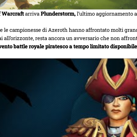
f Warcraft
arriva
Plunderstorm,
l’ultimo aggiornamento a
 e le campionesse di Azeroth hanno affrontato molti gran
 all’orizzonte, resta ancora un avversario che non affron
vento battle royale piratesco a tempo limit
ato disponibile