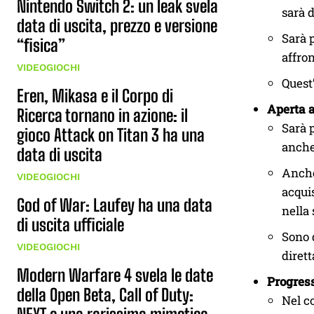
Nintendo Switch 2: un leak svela
sarà 
data di uscita, prezzo e versione
Sarà p
“fisica”
affro
VIDEOGIOCHI
Quest’
Eren, Mikasa e il Corpo di
Aperta a
Ricerca tornano in azione: il
Sarà 
gioco Attack on Titan 3 ha una
anche
data di uscita
Anche
VIDEOGIOCHI
acqui
God of War: Laufey ha una data
nella
di uscita ufficiale
Sono d
VIDEOGIOCHI
diret
Modern Warfare 4 svela le date
Progress
della Open Beta, Call of Duty:
Nel c