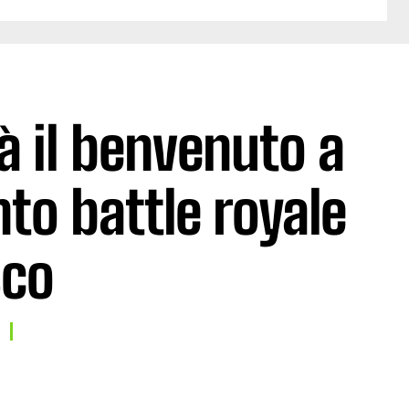
à il benvenuto a
to battle royale
sco