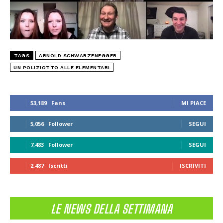
TAGS
ARNOLD SCHWARZENEGGER
UN POLIZIOTTO ALLE ELEMENTARI
53,189
Fans
MI PIACE
5,056
Follower
SEGUI
7,483
Follower
SEGUI
2,487
Iscritti
ISCRIVITI
LE NEWS DELLA SETTIMANA