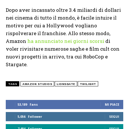
Dopo aver incassato oltre 3.4 miliardi di dollari
nei cinema di tutto il mondo, è facile intuire il
motivo per cui a Hollywood vogliano
rispolverare il franchise. Allo stesso modo,
Amazon
ha annunciato nei giorni scorsi
di
voler rivisitare numerose saghe e film cult con
nuovi progetti in arrivo, tra cui RoboCop e
Stargate.
TAGS
AMAZON STUDIOS
LIONSGATE
TWILIGHT
53,189
Fans
MI PIACE
5,056
Follower
SEGUI
7,484
Follower
SEGUI