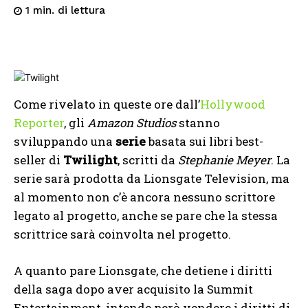
di lettura
1
min.
Come rivelato in queste ore dall’
Hollywood
Reporter
, gli
Amazon Studios
stanno
sviluppando una
serie
basata sui libri best-
seller di
Twilight
, scritti da
Stephanie Meyer
. La
serie sarà prodotta da Lionsgate Television, ma
al momento non c’è ancora nessuno scrittore
legato al progetto, anche se pare che la stessa
scrittrice sarà coinvolta nel progetto.
A quanto pare Lionsgate, che detiene i diritti
della saga dopo aver acquisito la Summit
Entertainment, intende però vendere i diritti di