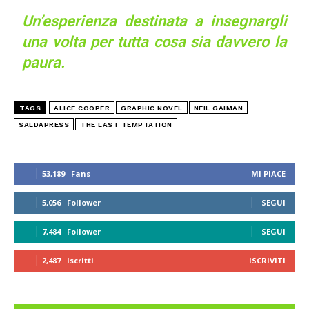
Un’esperienza destinata a insegnargli
una volta per tutta cosa sia davvero la
paura.
TAGS
ALICE COOPER
GRAPHIC NOVEL
NEIL GAIMAN
SALDAPRESS
THE LAST TEMPTATION
53,189
Fans
MI PIACE
5,056
Follower
SEGUI
7,484
Follower
SEGUI
2,487
Iscritti
ISCRIVITI