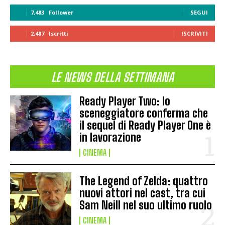
7,483
Follower
SEGUI
2,487
Iscritti
ISCRIVITI
LE NEWS DELLA SETTIMANA
Ready Player Two: lo
sceneggiatore conferma che
il sequel di Ready Player One è
in lavorazione
CINEMA
The Legend of Zelda: quattro
nuovi attori nel cast, tra cui
Sam Neill nel suo ultimo ruolo
CINEMA