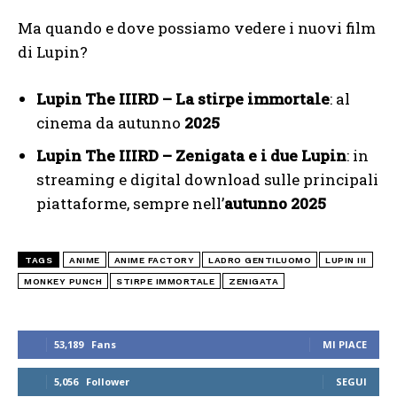
Ma quando e dove possiamo vedere i nuovi film
di Lupin?
Lupin The IIIRD – La stirpe immortale
: al
cinema da autunno
2025
Lupin The IIIRD – Zenigata e i due Lupin
: in
streaming e digital download sulle principali
piattaforme, sempre nell’
autunno 2025
TAGS
ANIME
ANIME FACTORY
LADRO GENTILUOMO
LUPIN III
MONKEY PUNCH
STIRPE IMMORTALE
ZENIGATA
53,189
Fans
MI PIACE
5,056
Follower
SEGUI