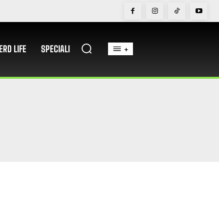
ERD LIFE
SPECIALI
+