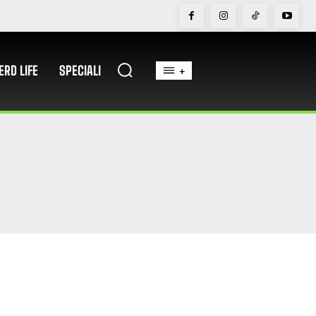
ERD LIFE
SPECIALI
+