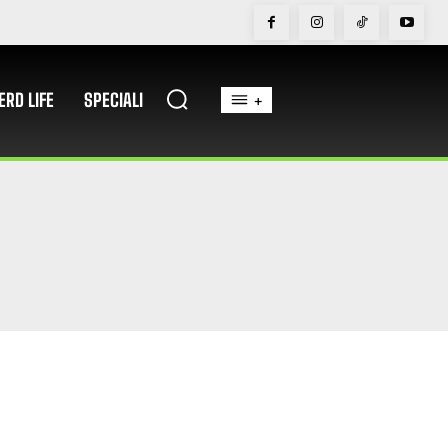
ERD LIFE
SPECIALI
+