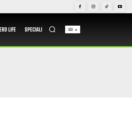
ERD LIFE
SPECIALI
+