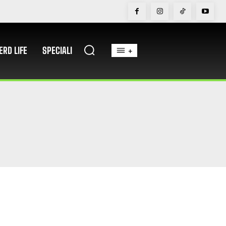
ERD LIFE
SPECIALI
+