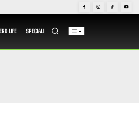
ERD LIFE
SPECIALI
+