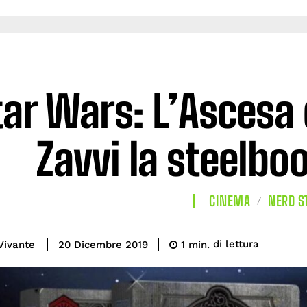
tar Wars: L’Ascesa 
Zavvi la steelbo
CINEMA
NERD S
di lettura
Vivante
1
min.
20 Dicembre 2019