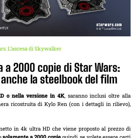
rs: L’ascesa di Skywalker
ta a 2000 copie di Star Wars:
anche la steelbook del film
2D o nella versione in 4K
, saranno inclusi oltre alla
ra ricostruita di Kylo Ren (con i dettagli in rilievo),
netto in 4k ultra HD che viene proposto al prezzo di
to
solamente a 2000 copie
quindi, se volete essere certi