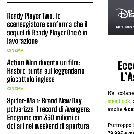
Ready Player Two: lo
sceneggiatore conferma che il
sequel di Ready Player One è in
lavorazione
CINEMA
Action Man diventa un film:
Ecc
Hasbro punta sul leggendario
L’A
giocattolo inglese
CINEMA
Nel cofane
Spider-Man: Brand New Day
steelbook
,
polverizza il record di Avengers:
anche
4 ca
Endgame con 360 milioni di
dollari nel weekend di apertura
Purtroppo 
79,99€ e qu