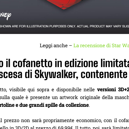
Leggi anche –
La recensione di Star Wa
o il cofanetto in edizione limita
scesa di Skywalker, contenente 
tto, visibile qui sopra e disponibile nelle
versioni 3D+
 sulla quale è presente un artwork originale della masche
rtoline e due grandi spille da collezione
.
il prezzo non sarà propriamente economico, con il cofa
ello in 3D/2D al prezzo di 69,99€. Il tutto, poi, sarà limita