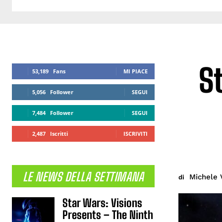
S
53,189
Fans
MI PIACE
5,056
Follower
SEGUI
7,484
Follower
SEGUI
2,487
Iscritti
ISCRIVITI
LE NEWS DELLA SETTIMANA
Michele 
di
Star Wars: Visions
Presents – The Ninth