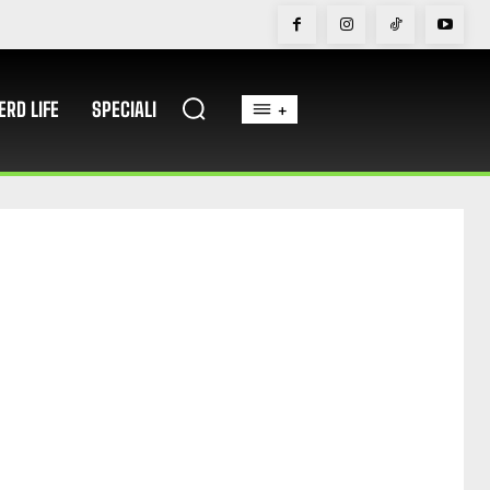
ERD LIFE
SPECIALI
+