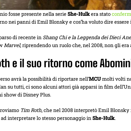
io fosse presente nella serie
She-Hulk
era stato
conferm
orno nei panni di Emil Blonsky e cos’ha voluto dire essere 
pparso di recente in
Shang Chi e la Leggenda dei Dieci Ane
ow
Marvel
, riprendendo un ruolo che, nel 2008, non gli era 
th e il suo ritorno come Abomin
erso avrà la possibilità di riportare nell’
MCU
molti volti no
an su tutti, ci sono alcuni attori già apparsi in film del
i show di Disney Plus.
 troviamo
Tim Roth
, che nel 2008 interpretò Emil Blonsky n
 ad interpretare lo stesso personaggio in
She-Hulk
.