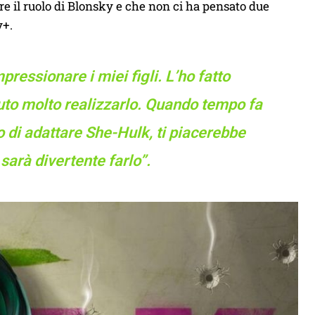
are il ruolo di Blonsky e che non ci ha pensato due
y+.
pressionare i miei figli. L’ho fatto
iuto molto realizzarlo. Quando tempo fa
di adattare She-Hulk, ti piacerebbe
 sarà divertente farlo”.