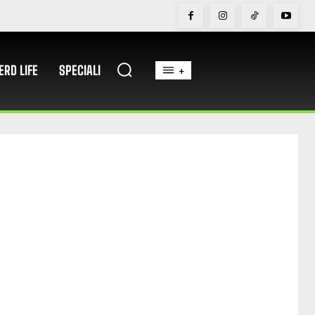
ERD LIFE
SPECIALI
+