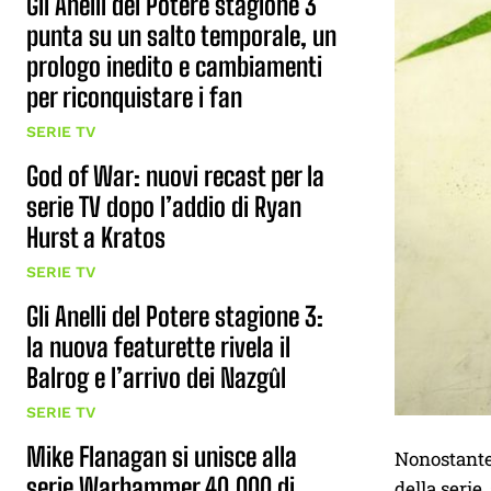
Gli Anelli del Potere stagione 3
punta su un salto temporale, un
prologo inedito e cambiamenti
per riconquistare i fan
SERIE TV
God of War: nuovi recast per la
serie TV dopo l’addio di Ryan
Hurst a Kratos
SERIE TV
Gli Anelli del Potere stagione 3:
la nuova featurette rivela il
Balrog e l’arrivo dei Nazgûl
SERIE TV
Mike Flanagan si unisce alla
Nonostante
serie Warhammer 40,000 di
della serie