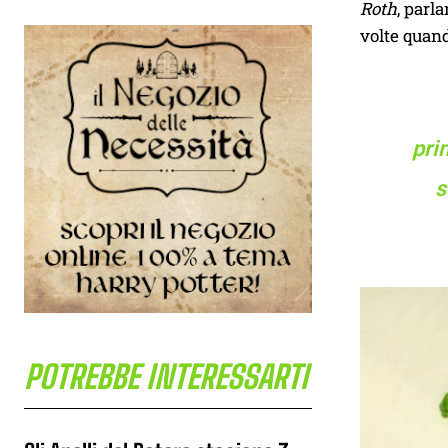
Roth
, parl
volte quand
pri
s
POTREBBE INTERESSARTI