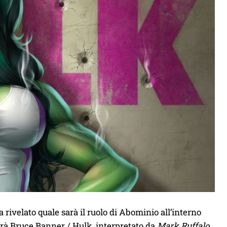
a rivelato quale sarà il ruolo di Abominio all’interno
verà Bruce Banner / Hulk, interpretato da
Mark Ruffalo
,