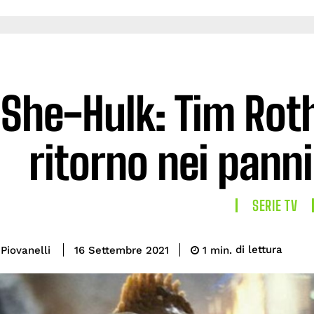
She-Hulk: Tim Roth
ritorno nei pann
SERIE TV
di lettura
Piovanelli
1
min.
16 Settembre 2021