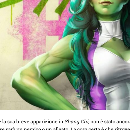
 la sua breve apparizione in
Shang Chi
, non è stato ancor
, se sarà un nemico o un alleato. La cosa certa è che ritro