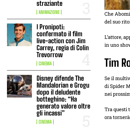
straziante
ANIMAZIONE
Che Abomin
del suo rit
I Pronipoti:
confermato il film
L’attore, a
live-action con Jim
in uno sh
Carrey, regia di Colin
Trevorrow
Tim Ro
CINEMA
Disney difende The
Se il multiv
Mandalorian e Grogu
di Spider M
dopo il deludente
nei prossim
botteghino: “Ha
generato valore oltre
Tra questi
gli incassi”
ora tornerà
CINEMA