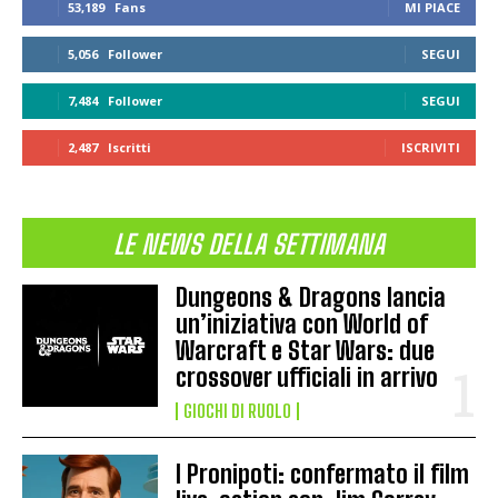
53,189
Fans
MI PIACE
5,056
Follower
SEGUI
7,484
Follower
SEGUI
2,487
Iscritti
ISCRIVITI
LE NEWS DELLA SETTIMANA
Dungeons & Dragons lancia
un’iniziativa con World of
Warcraft e Star Wars: due
crossover ufficiali in arrivo
GIOCHI DI RUOLO
I Pronipoti: confermato il film